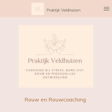
Ga
Praktijk Veldhuizen
direct
naar
de
hoofdinhoud
Rouw en Rouwcoaching